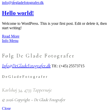
info@degladefotografer.dk
Hello world!
Welcome to WordPress. This is your first post. Edit or delete it, then
start writing!
Read More
Info
Menu
Følg De Glade Fotografer
Info@DeGladeFotografer.dk
Tlf.: (+45) 25573715
D
e
G
l
a
d
e
F
o
t
o
g
r
a
f
e
r
Karlshøj 34, 4733 Tappernøje
© 2026 Copyright – De Glade Fotografer
Close