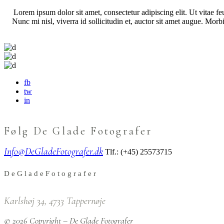
Lorem ipsum dolor sit amet, consectetur adipiscing elit. Ut vitae 
Nunc mi nisl, viverra id sollicitudin et, auctor sit amet augue. Mo
fb
tw
in
Følg De Glade Fotografer
Info@DeGladeFotografer.dk
Tlf.: (+45) 25573715
D
e
G
l
a
d
e
F
o
t
o
g
r
a
f
e
r
Karlshøj 34, 4733 Tappernøje
© 2026 Copyright – De Glade Fotografer