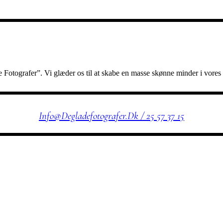
tografer”. Vi glæder os til at skabe en masse skønne minder i vores st
KONTAKT OS
Info@degladefotografer.dk / 25 57 37 15