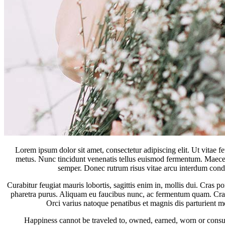
Lorem ipsum dolor sit amet, consectetur adipiscing elit. Ut vitae fe
metus. Nunc tincidunt venenatis tellus euismod fermentum. Maecenas
semper. Donec rutrum risus vitae arcu interdum condi
Curabitur feugiat mauris lobortis, sagittis enim in, mollis dui. Cras po
pharetra purus. Aliquam eu faucibus nunc, ac fermentum quam. Cras e
Orci varius natoque penatibus et magnis dis parturient mo
Happiness cannot be traveled to, owned, earned, worn or consume