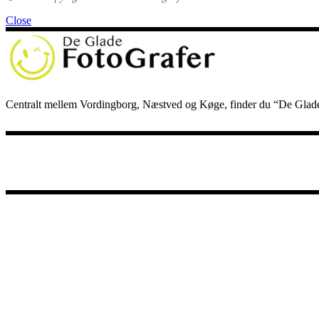
Close
Centralt mellem Vordingborg, Næstved og Køge, finder du “De Glade Fo