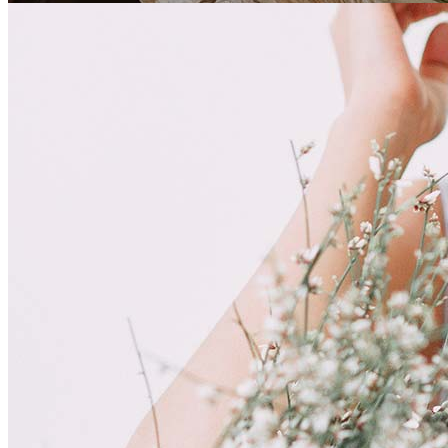
De Glade Fotografer
Home
/
Wedding
/
Wedding Flowers