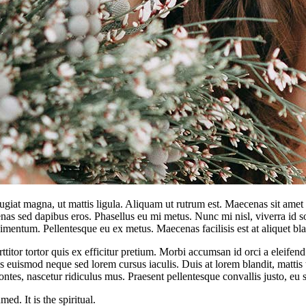
ugiat magna, ut mattis ligula. Aliquam ut rutrum est. Maecenas sit amet s
 sed dapibus eros. Phasellus eu mi metus. Nunc mi nisl, viverra id sol
mentum. Pellentesque eu ex metus. Maecenas facilisis est at aliquet blan
rttitor tortor quis ex efficitur pretium. Morbi accumsan id orci a eleifen
uismod neque sed lorem cursus iaculis. Duis at lorem blandit, mattis tor
ntes, nascetur ridiculus mus. Praesent pellentesque convallis justo, eu s
d. It is the spiritual.