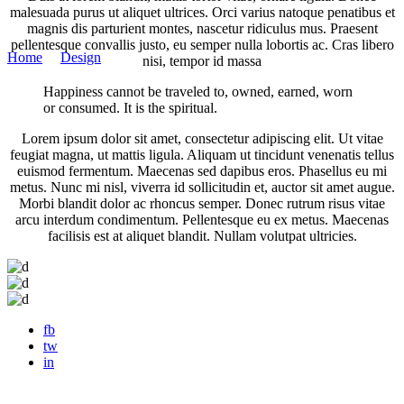
malesuada purus ut aliquet ultrices. Orci varius natoque penatibus et
De Glade Fotografer
magnis dis parturient montes, nascetur ridiculus mus. Praesent
pellentesque convallis justo, eu semper nulla lobortis ac. Cras libero
Home
/
Design
/
Venue Invitations
nisi, tempor id massa
Happiness cannot be traveled to, owned, earned, worn
or consumed. It is the spiritual.
Lorem ipsum dolor sit amet, consectetur adipiscing elit. Ut vitae
feugiat magna, ut mattis ligula. Aliquam ut tincidunt venenatis tellus
euismod fermentum. Maecenas sed dapibus eros. Phasellus eu mi
metus. Nunc mi nisl, viverra id sollicitudin et, auctor sit amet augue.
Morbi blandit dolor ac rhoncus semper. Donec rutrum risus vitae
arcu interdum condimentum. Pellentesque eu ex metus. Maecenas
facilisis est at aliquet blandit. Nullam volutpat ultricies.
fb
tw
in