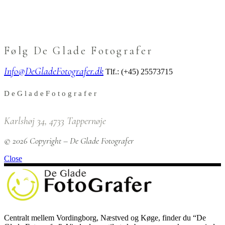
Følg De Glade Fotografer
Info@DeGladeFotografer.dk
Tlf.: (+45) 25573715
D
e
G
l
a
d
e
F
o
t
o
g
r
a
f
e
r
Karlshøj 34, 4733 Tappernøje
© 2026 Copyright – De Glade Fotografer
Close
Centralt mellem Vordingborg, Næstved og Køge, finder du “De