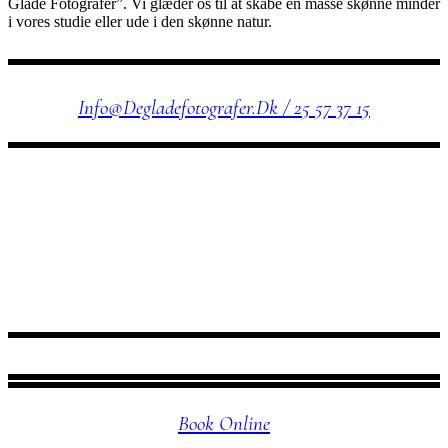
Glade Fotografer”. Vi glæder os til at skabe en masse skønne minder
i vores studie eller ude i den skønne natur.
KONTAKT OS
Info@degladefotografer.dk / 25 57 37 15
FØLG OS
Book Online