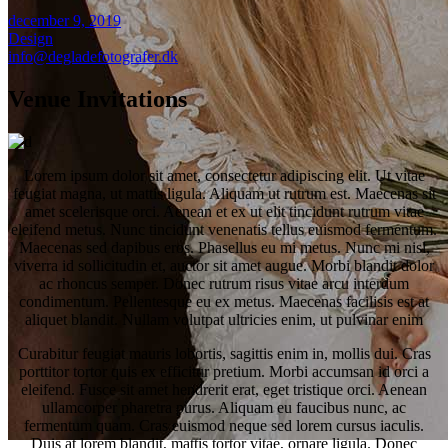
december 9, 2019
Design
info@degladefotografer.dk
Venue Invitations
Lorem ipsum dolor sit amet, consectetur adipiscing elit. Ut vitae
feugiat magna, ut mattis ligula. Aliquam ut rutrum est. Maecenas sit
amet scelerisque orci. Aenean et ex ut elit tincidunt rutrum vitae
eleifend metus. Nunc tincidunt venenatis tellus euismod fermentum.
Maecenas sed dapibus eros. Phasellus eu mi metus. Nunc mi nisl,
viverra id sollicitudin et, auctor sit amet augue. Morbi blandit dolor
ac rhoncus semper. Donec rutrum risus vitae arcu interdum
condimentum. Pellentesque eu ex metus. Maecenas facilisis est at
aliquet blandit. Nullam volutpat ultricies enim, ut pulvinar enim
Curabitur feugiat mauris lobortis, sagittis enim in, mollis dui. Cras
porttitor tortor quis ex efficitur pretium. Morbi accumsan id orci a
eleifend. Fusce sit amet hendrerit erat, eget tristique orci. Aenean
ullamcorper pharetra purus. Aliquam eu faucibus nunc, ac
fermentum quam. Cras euismod neque sed lorem cursus iaculis.
Duis at lorem blandit, mattis tortor vitae, ornare ligula. Donec